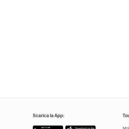
Scarica la App:
Tou
Mob