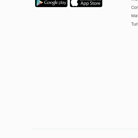
Co
Mat
Tur