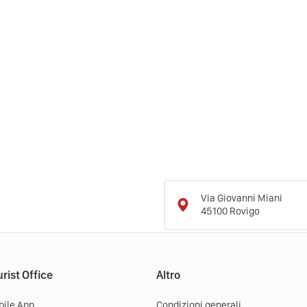
Via Giovanni Miani
45100
Rovigo
rist Office
Altro
ile App
Condizioni generali