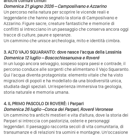
antichi comuni cimbri
Domenica 21 giugno 2026 – Camposilvano e Azzarino
Un percorso nella natura per scoprire le vicende reali e
leggendarie che hanno segnato la storia di Camposilvano e
Azzarino. Figure sacre, creature fantastiche e memorie di
conflitti si intrecciano in un paesaggio che conserva ancora oggi
tracce di culture, paure e speranze.
Un cammino che unisce archeologia, mito e identità cimbra.
3. ALTO VAJO SQUARANTO: dove nasce l’acqua della Lessinia
Domenica 12 luglio – Boscochiesanuova e Roveré
In un luogo ancora selvaggio, sospeso sopra paesi e contrade, il
percorso conduce alle sorgenti che alimentano il Vajo Squaranto.
Qui l’acqua diventa protagonista: elemento vitale che ha visto
migrazioni di popoli e ha modellato da una biodiversità unica,
studiata dagli speziali. Un’esperienza immersiva tra geologia,
storia naturale e memoria umana.
4. IL PRIMO PASCOLO DI ROVERÈ: i Parpari
Domenica 26 luglio –Conca dei Parpari, Roveré Veronese
Un cammino tra antichi mestieri e vita d’altura, dove la storia dei
Parpari si intreccia con pastorizia, osterie e personaggi
leggendari. Il paesaggio racconta secoli di vita comunitaria, di
transumanze e di relazioni tra uomini e montagne. Un’occasione