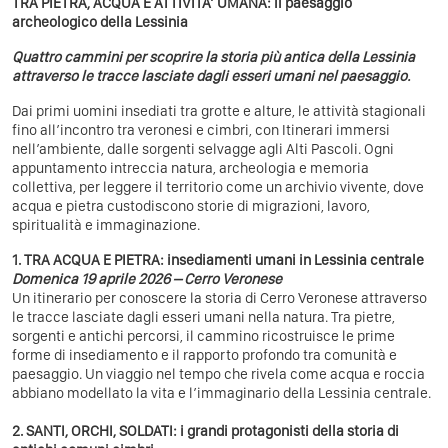
TRA PIETRA, ACQUA E ATTIVITA’ UMANA: il paesaggio
archeologico della Lessinia
Quattro cammini per scoprire la storia più antica della Lessinia
attraverso le tracce lasciate dagli esseri umani nel paesaggio.
Dai primi uomini insediati tra grotte e alture, le attività stagionali
fino all’incontro tra veronesi e cimbri, con Itinerari immersi
nell’ambiente, dalle sorgenti selvagge agli Alti Pascoli. Ogni
appuntamento intreccia natura, archeologia e memoria
collettiva, per leggere il territorio come un archivio vivente, dove
acqua e pietra custodiscono storie di migrazioni, lavoro,
spiritualità e immaginazione.
1. TRA ACQUA E PIETRA: insediamenti umani in Lessinia centrale
Domenica 19 aprile 2026 – Cerro Veronese
Un itinerario per conoscere la storia di Cerro Veronese attraverso
le tracce lasciate dagli esseri umani nella natura. Tra pietre,
sorgenti e antichi percorsi, il cammino ricostruisce le prime
forme di insediamento e il rapporto profondo tra comunità e
paesaggio. Un viaggio nel tempo che rivela come acqua e roccia
abbiano modellato la vita e l’immaginario della Lessinia centrale.
2. SANTI, ORCHI, SOLDATI: i grandi protagonisti della storia di