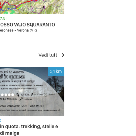
ANI
ROSSO VAJO SQUARANTO
eronese - Verona (VR)
Vedi tutti
3,1
km
O
 in quota: trekking, stelle e
 di malga