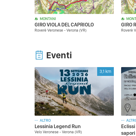
MONTANI
MONT
GIRO VIOLA DEL CAPRIOLO
GIRO 
Roverè Veronese - Verona (VR)
Roverè V
Eventi
3,1
km
ALTRO
ALTR
Lessinia Legend Run
Eclissi
Velo Veronese - Verona (VR)
sapori