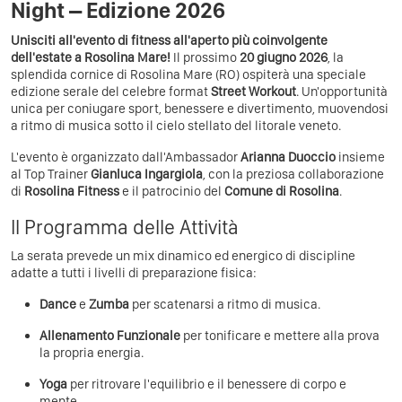
Night – Edizione 2026
Unisciti all'evento di fitness all'aperto più coinvolgente
dell'estate a Rosolina Mare!
Il prossimo
20 giugno 2026
, la
splendida cornice di Rosolina Mare (RO) ospiterà una speciale
edizione serale del celebre format
Street Workout
. Un'opportunità
unica per coniugare sport, benessere e divertimento, muovendosi
a ritmo di musica sotto il cielo stellato del litorale veneto.
L'evento è organizzato dall'Ambassador
Arianna Duoccio
insieme
al Top Trainer
Gianluca Ingargiola
, con la preziosa collaborazione
di
Rosolina Fitness
e il patrocinio del
Comune di Rosolina
.
Il Programma delle Attività
La serata prevede un mix dinamico ed energico di discipline
adatte a tutti i livelli di preparazione fisica:
Dance
e
Zumba
per scatenarsi a ritmo di musica.
Allenamento Funzionale
per tonificare e mettere alla prova
la propria energia.
Yoga
per ritrovare l'equilibrio e il benessere di corpo e
mente.