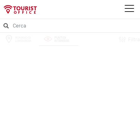
ROMANO DI
PUNTI DI
Filtra
LOMBARDIA
INTERESSE
PERCORSI
EVENTI