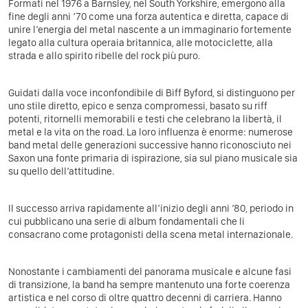
Formati nel 1976 a Barnsley, nel South Yorkshire, emergono alla
fine degli anni ’70 come una forza autentica e diretta, capace di
unire l’energia del metal nascente a un immaginario fortemente
legato alla cultura operaia britannica, alle motociclette, alla
strada e allo spirito ribelle del rock più puro.
Guidati dalla voce inconfondibile di Biff Byford, si distinguono per
uno stile diretto, epico e senza compromessi, basato su riff
potenti, ritornelli memorabili e testi che celebrano la libertà, il
metal e la vita on the road. La loro influenza è enorme: numerose
band metal delle generazioni successive hanno riconosciuto nei
Saxon una fonte primaria di ispirazione, sia sul piano musicale sia
su quello dell’attitudine.
Il successo arriva rapidamente all’inizio degli anni ’80, periodo in
cui pubblicano una serie di album fondamentali che li
consacrano come protagonisti della scena metal internazionale.
Nonostante i cambiamenti del panorama musicale e alcune fasi
di transizione, la band ha sempre mantenuto una forte coerenza
artistica e nel corso di oltre quattro decenni di carriera. Hanno