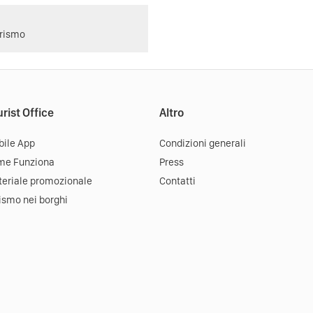
urismo
rist Office
Altro
ile App
Condizioni generali
me Funziona
Press
eriale promozionale
Contatti
ismo nei borghi