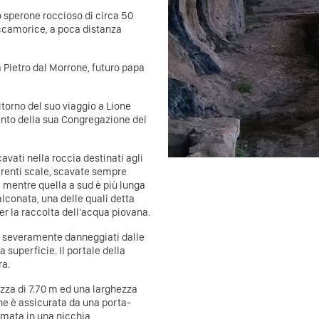
o sperone roccioso di circa 50
occamorice, a poca distanza
a Pietro dal Morrone, futuro papa
ritorno del suo viaggio a Lione
mento della sua Congregazione dei
avati nella roccia destinati agli
erenti scale, scavate sempre
, mentre quella a sud è più lunga
alconata, una delle quali detta
er la raccolta dell'acqua piovana.
hi severamente danneggiati dalle
 superficie. Il portale della
ra.
ezza di 7.70 m ed una larghezza
ne è assicurata da una porta-
rmata in una nicchia