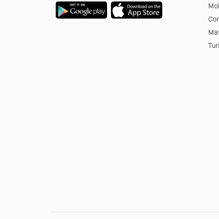
Mob
Co
Mat
Tur