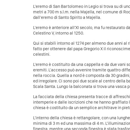
L'eremo di San Bartolomeo in Legio si trova su di un
metri a 700 m s.l.m. nella Majella, nel comune di R
dall'eremo di Santo Spirito a Majella.
L'eremo è anteriore all'XI secolo, ma fu restaurato d
Celestino V, intorno al 1250.
Qui si stabilì intorno al 1274 per almeno due anni al 
fatto per ottenere dal papa Gregorio X il riconosci
celestini.
L'eremo è costituito da una cappella e da due vani sc
eremiti. L'accesso può avvenire tramite quattro diff
nella roccia. Quella a nord è composta da 30 gradini
ed irregolare. Ci sono poi due scale al centro della b
Scala Santa. Lungo la balconata si trova una vasca p
La facciata della chiesa presenta tracce di affresc
intemperie e dalle iscrizioni che ne hanno graffiato la
chiesa è costituito da un semplice architrave in piet
L'interno della chiesa è rettangolare, con una lungh
minima di 3 m ed una massima di 4 m. L'illuminazio
finestra, mentre una seconda finestra è stata trasfo