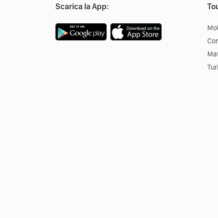
Scarica la App:
Tou
Mob
Co
Mat
Tur