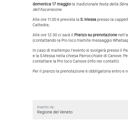
domenica 17 maggio
la
tradizionale festa della Sèn
dell'Ascensione.
Alle ore 11.00 è prevista la
S. Messa
presso la cappel
Cattedra;
Alle ore 12:30 ci sarà il
Pranzo su prenotazione
nell'
(contattando la Pro loco tramite messaggio Whatsa
In caso di maltempo l'evento si svolgerà presso il P
e la S.Messa nella chiesa Parrocchiale di Canove. Per
contattare la Pro loco Canove (info nei contatti)
Per il pranzo la prenotazione è obbligatoria entro e no
Inserito da:
Regione del Veneto