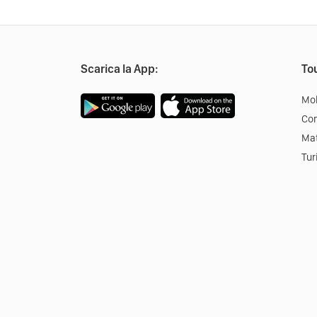
Scarica la App:
Tou
Mob
Co
Mat
Tur