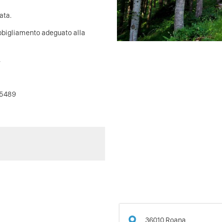
ata.
abbigliamento adeguato alla
.
95489
36010
Roana