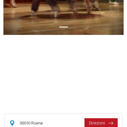
36010
Roana
Direzioni