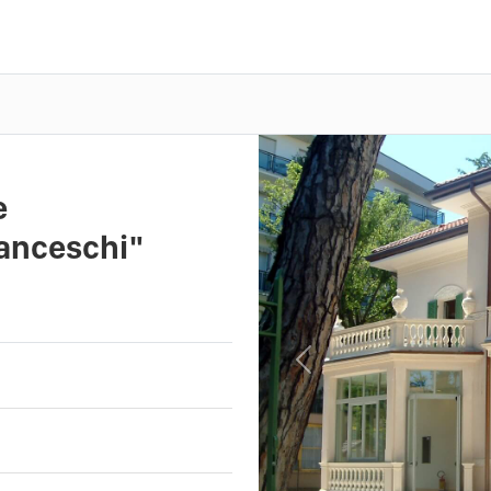
e
ranceschi"
Previous