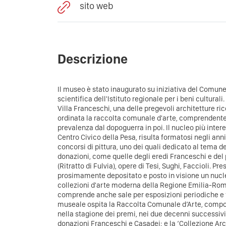
sito web
Descrizione
Il museo è stato inaugurato su iniziativa del Comune
scientifica dell'Istituto regionale per i beni culturali
Villa Franceschi, una delle pregevoli architetture ricc
ordinata la raccolta comunale d'arte, comprendente 
prevalenza dal dopoguerra in poi. Il nucleo più inter
Centro Civico della Pesa, risulta formatosi negli ann
concorsi di pittura, uno dei quali dedicato al tema d
donazioni, come quelle degli eredi Franceschi e del
(Ritratto di Fulvia), opere di Tesi, Sughi, Faccioli. Pr
prosimamente depositato e posto in visione un nucle
collezioni d'arte moderna della Regione Emilia-Rom
comprende anche sale per esposizioni periodiche e t
museale ospita la Raccolta Comunale d’Arte, compo
nella stagione dei premi, nei due decenni successiv
donazioni Franceschi e Casadei; e la ‘Collezione Arca