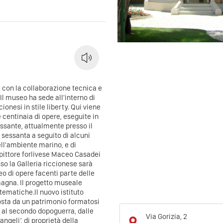
 con la collaborazione tecnica e
. Il museo ha sede all'interno di
ionesi in stile liberty. Qui viene
centinaia di opere, eseguite in
essante, attualmente presso il
i sessanta a seguito di alcuni
ell'ambiente marino, e di
 pittore forlivese Maceo Casadei
esso la Galleria riccionese sarà
o di opere facenti parte delle
agna. Il progetto museale
ematiche.Il nuovo istituto
sta da un patrimonio formatosi
i al secondo dopoguerra, dalle
Via Gorizia, 2
ngeli’, di proprietà della