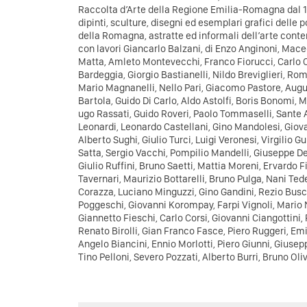
Raccolta d’Arte della Regione Emilia-Romagna dal 19
dipinti, sculture, disegni ed esemplari grafici delle p
della Romagna, astratte ed informali dell’arte conte
con lavori Giancarlo Balzani, di Enzo Anginoni, Mac
Matta, Amleto Montevecchi, Franco Fiorucci, Carlo Cr
Bardeggia, Giorgio Bastianelli, Nildo Breviglieri, Ro
Mario Magnanelli, Nello Pari, Giacomo Pastore, Aug
Bartola, Guido Di Carlo, Aldo Astolfi, Boris Bonomi, 
ugo Rassati, Guido Roveri, Paolo Tommaselli, Sante A
Leonardi, Leonardo Castellani, Gino Mandolesi, Giov
Alberto Sughi, Giulio Turci, Luigi Veronesi, Virgilio 
Satta, Sergio Vacchi, Pompilio Mandelli, Giuseppe D
Giulio Ruffini, Bruno Saetti, Mattia Moreni, Ervardo F
Tavernari, Maurizio Bottarelli, Bruno Pulga, Nani Te
Corazza, Luciano Minguzzi, Gino Gandini, Rezio Busca
Poggeschi, Giovanni Korompay, Farpi Vignoli, Mario
Giannetto Fieschi, Carlo Corsi, Giovanni Ciangottini,
Renato Birolli, Gian Franco Fasce, Piero Ruggeri, Em
Angelo Biancini, Ennio Morlotti, Piero Giunni, Giusep
Tino Pelloni, Severo Pozzati, Alberto Burri, Bruno Oliv