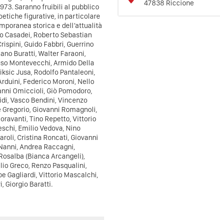
47838
Riccione
73. Saranno fruibili al pubblico
oetiche figurative, in particolare
mporanea storica e dell’attualità
eo Casadei, Roberto Sebastian
ispini, Guido Fabbri, Guerrino
mano Buratti, Walter Faraoni,
uso Montevecchi, Armido Della
Miksic Jusa, Rodolfo Pantaleoni,
rduini, Federico Moroni, Nello
anni Omiccioli, Giò Pomodoro,
Guidi, Vasco Bendini, Vincenzo
e Gregorio, Giovanni Romagnoli,
ioravanti, Tino Repetto, Vittorio
deschi, Emilio Vedova, Nino
roli, Cristina Roncati, Giovanni
 Nanni, Andrea Raccagni,
 Rosalba (Bianca Arcangeli),
ilio Greco, Renzo Pasqualini,
pe Gagliardi, Vittorio Mascalchi,
i, Giorgio Baratti.