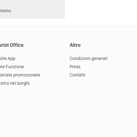
urismo
rist Office
Altro
ile App
Condizioni generali
me Funziona
Press
eriale promozionale
Contatti
ismo nei borghi