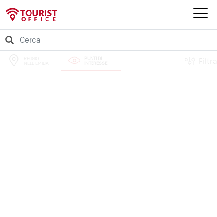
REGGIO
PUNTI DI
Filtra
NELL'EMILIA
INTERESSE
PERCORSI
EVENTI