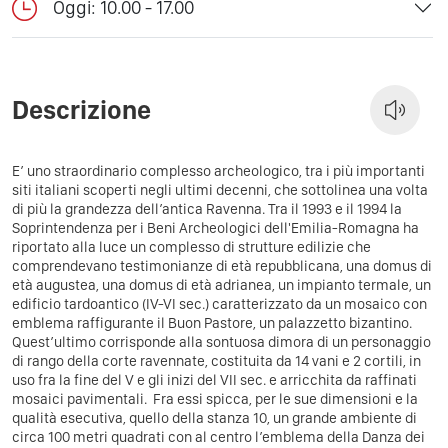
Oggi: 10.00 - 17.00
Descrizione
E’ uno straordinario complesso archeologico, tra i più importanti
siti italiani scoperti negli ultimi decenni, che sottolinea una volta
di più la grandezza dell’antica Ravenna. Tra il 1993 e il 1994 la
Soprintendenza per i Beni Archeologici dell'Emilia-Romagna ha
riportato alla luce un complesso di strutture edilizie che
comprendevano testimonianze di età repubblicana, una domus di
età augustea, una domus di età adrianea, un impianto termale, un
edificio tardoantico (IV-VI sec.) caratterizzato da un mosaico con
emblema raffigurante il Buon Pastore, un palazzetto bizantino.
Quest’ultimo corrisponde alla sontuosa dimora di un personaggio
di rango della corte ravennate, costituita da 14 vani e 2 cortili, in
uso fra la fine del V e gli inizi del VII sec. e arricchita da raffinati
mosaici pavimentali. Fra essi spicca, per le sue dimensioni e la
qualità esecutiva, quello della stanza 10, un grande ambiente di
circa 100 metri quadrati con al centro l’emblema della Danza dei