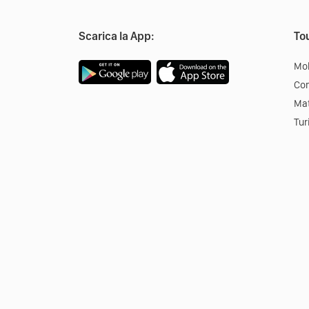
Scarica la App:
Tou
Mob
Co
Mat
Tur