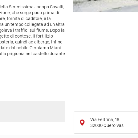
della Serenissima Jacopo Cavalli,
ione, che sorge poco prima di
e, fornita di caditoie, e la
era un tempo collegata ad un'altra
lava i traffici sul fiume. Dopo la
tto di contese, il fortilizio
teria, quindi ad albergo, infine
ndato dal nobile Gerolamo Miani
la prigionia nel castello durante
Via Feltrina, 18
32030
Quero Vas