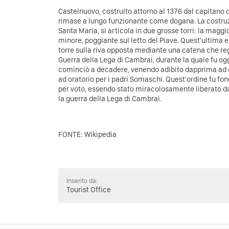
Castelnuovo, costruito attorno al 1376 dal capitano 
rimase a lungo funzionante come dogana. La costruz
Santa Maria, si articola in due grosse torri: la maggior
minore, poggiante sul letto del Piave. Quest'ultima 
torre sulla riva opposta mediante una catena che rego
Guerra della Lega di Cambrai, durante la quale fu ogge
cominciò a decadere, venendo adibito dapprima ad os
ad oratorio per i padri Somaschi. Quest'ordine fu fo
per voto, essendo stato miracolosamente liberato dal
la guerra della Lega di Cambrai.
FONTE: Wikipedia
Inserito da:
Tourist Office