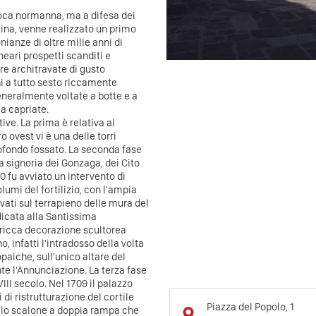
poca normanna, ma a difesa dei
tina, venne realizzato un primo
nianze di oltre mille anni di
neari prospetti scanditi e
tre architravate di gusto
hi a tutto sesto riccamente
eneralmente voltate a botte e a
a capriate.
ive. La prima è relativa al
o ovest vi è una delle torri
rofondo fossato. La seconda fase
 la signoria dei Gonzaga, dei Cito
0 fu avviato un intervento di
olumi del fortilizio, con l'ampia
avati sul terrapieno delle mura del
icata alla Santissima
 ricca decorazione scultorea
, infatti l'intradosso della volta
paiche, sull'unico altare del
nte l'Annunciazione. La terza fase
II secolo. Nel 1709 il palazzo
 di ristrutturazione del cortile
Piazza del Popolo, 1
e lo scalone a doppia rampa che