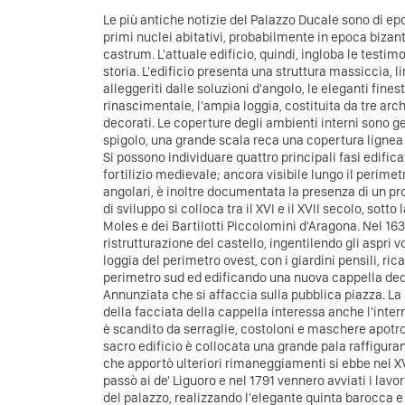
Le più antiche notizie del Palazzo Ducale sono di e
primi nuclei abitativi, probabilmente in epoca bizan
castrum. L'attuale edificio, quindi, ingloba le testimo
storia. L'edificio presenta una struttura massiccia, li
alleggeriti dalle soluzioni d'angolo, le eleganti fines
rinascimentale, l'ampia loggia, costituita da tre arc
decorati. Le coperture degli ambienti interni sono g
spigolo, una grande scala reca una copertura lignea 
Si possono individuare quattro principali fasi edificat
fortilizio medievale; ancora visibile lungo il perimetr
angolari, è inoltre documentata la presenza di un p
di sviluppo si colloca tra il XVI e il XVII secolo, sotto
Moles e dei Bartilotti Piccolomini d'Aragona. Nel 163
ristrutturazione del castello, ingentilendo gli aspri v
loggia del perimetro ovest, con i giardini pensili, ric
perimetro sud ed edificando una nuova cappella ded
Annunziata che si affaccia sulla pubblica piazza. La
della facciata della cappella interessa anche l'interno
è scandito da serraglie, costoloni e maschere apotro
sacro edificio è collocata una grande pala raffigura
che apportò ulteriori rimaneggiamenti si ebbe nel XVI
passò ai de' Liguoro e nel 1791 vennero avviati i lavori
del palazzo, realizzando l'elegante quinta barocca 