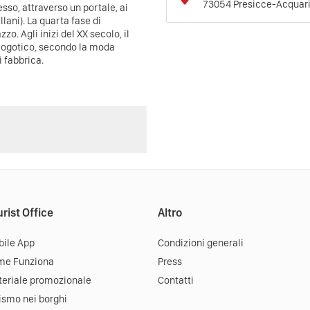
73054
Presicce-Acquar
sso, attraverso un portale, ai
llani). La quarta fase di
zo. Agli inizi del XX secolo, il
neogotico, secondo la moda
 fabbrica.
rist Office
Altro
ile App
Condizioni generali
me Funziona
Press
eriale promozionale
Contatti
ismo nei borghi