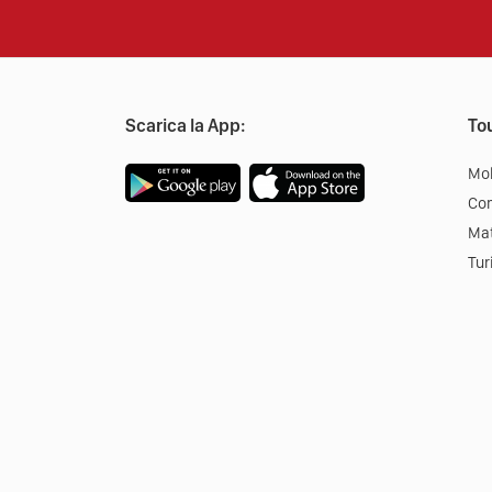
Scarica la App:
Tou
Mob
Co
Mat
Tur