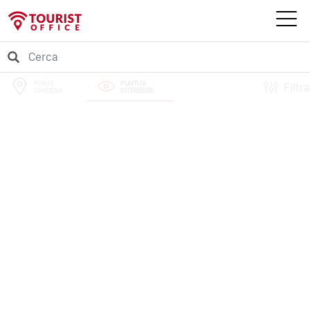
PONTE
PUNTI DI
Filtra
GARDENA
INTERESSE
PERCORSI
EVENTI