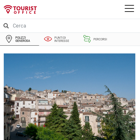
POLIZZI
PUNTI DI
PERCORSI
GENEROSA
INTERESSE
EVENTI