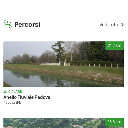
Percorsi
Vedi tutti
21,2
km
CICLABILI
Anello Fluviale Padova
Padova (PD)
23,3
km