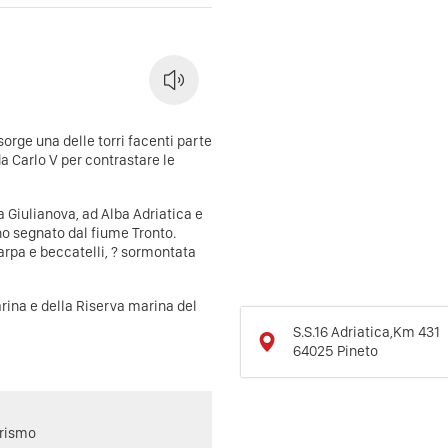
sorge una delle torri facenti parte
a Carlo V per contrastare le
a Giulianova, ad Alba Adriatica e
gno segnato dal fiume Tronto.
rpa e beccatelli, ? sormontata
arina e della Riserva marina del
S.S.16 Adriatica,Km 431
64025
Pineto
urismo