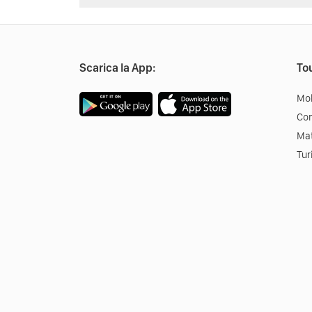
Scarica la App:
Tou
Mob
Co
Mat
Tur