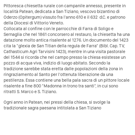
Pittoresca chiesetta rurale con campanile annesso, presente in
località Patean, dedicata a San Tiziano, vescovo bizantino di
Oderzo (Opitergum) vissuto fra l'anno 610 e il 632 d.C. e patrono
della Diocesi di Vittorio Veneto.
Collocata al confine con le parrocchie di Farra di Soligo e
Sernaglia che nel 1861 concorsero al restauro, la chiesetta ha una
datazione molto antica risalente al 1276. Un documento del 1423
cita la "glexia de San Titian della regula de Farra" (Bibl. Cap. TV,
Cathasticum Agri Tarvisini 1423), mentre in una visita pastorale
del 1544 si ricorda che nel campo presso la chiesa esistesse un
pozzo di acqua viva, indizio di luogo abitato. Secondo la
tradizione sarebbe stata eretta dalle popolazioni della zona in
ringraziamento al Santo per l'ottenuta liberazione da una
pestilenza. Essa contiene una bella pala sacra di un pittore locale
risalente a fine 800 "Madonna in trono tra santi", in cui sono
ritratti S. Marco e S. Tiziano.
Ogni anno in Patean, nei pressi della chiesa, si svolge la
tradizionale sagra paesana intitolata a San Tiziano