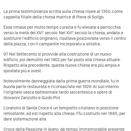
La prima testimonianza scritta sulla chiesa risale al 1350, come
cappella filiale della chiesa matrice di Pieve di Soligo.
Essa rimase per molto tempo curazia e fu elevata a parrocchia
verso la metà del XVI° secolo. Nel XVI° secolo la chiesa, andata a
sostituire l'edificio originario, risultava posizionata verso il centro
della piazza, con il campanile incorporato a sinistra.
97 Nel Settecento si provvide alla costruzione di un nuovo
edificio, poi demolito nel 1902 per far posto alla chiesa attuale.
Rispetto alla precedente, questa nuova chiesa era più ampia e
spostata più a ovest.
Notevolmente danneggiata dalla prima guerra mondiale, fu in
buona parte restaurata e riconsacrata nel 1929. Al suo interno
l'originale vasca battesimale tardo seicentesca e opere di
Giovanni Zanzotto e Guido Pini.
L'oratorio di Santa Croce é un tempietto cristiano in posizione
retrostante, ad est rispetto alla chiesa. Ffu costruito nel 1885, per
dare sistemazione alla
Croce della Passione in legno, da tempo immemorabile presente