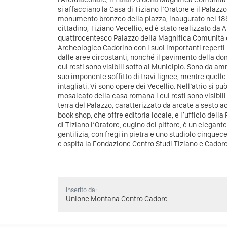
si affacciano la Casa di Tiziano l’Oratore e il Palazzo
monumento bronzeo della piazza, inaugurato nel 1883
cittadino, Tiziano Vecellio, ed è stato realizzato da A
quattrocentesco Palazzo della Magnifica Comunità d
Archeologico Cadorino con i suoi importanti reperti
dalle aree circostanti, nonché il pavimento della dom
cui resti sono visibili sotto al Municipio. Sono da amm
suo imponente soffitto di travi lignee, mentre quelle 
intagliati. Vi sono opere dei Vecellio. Nell’atrio si 
mosaicato della casa romana i cui resti sono visibili 
terra del Palazzo, caratterizzato da arcate a sesto acu
book shop, che offre editoria locale, e l’ufficio del
di Tiziano l’Oratore, cugino del pittore, è un elegan
gentilizia, con fregi in pietra e uno studiolo cinque
e ospita la Fondazione Centro Studi Tiziano e Cadore
Inserito da:
Unione Montana Centro Cadore