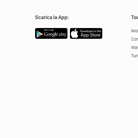
Scarica la App:
Tou
Mob
Co
Mat
Tur