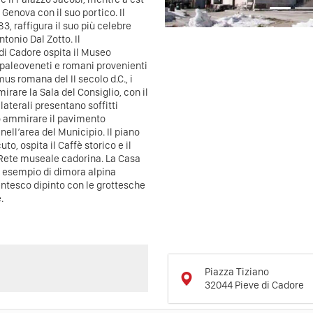
 Genova con il suo portico. Il
, raffigura il suo più celebre
ntonio Dal Zotto. Il
i Cadore ospita il Museo
 paleoveneti e romani provenienti
us romana del II secolo d.C., i
irare la Sala del Consiglio, con il
laterali presentano soffitti
può ammirare il pavimento
nell’area del Municipio. Il piano
to, ospita il Caffè storico e il
la Rete museale cadorina. La Casa
te esempio di dimora alpina
centesco dipinto con le grottesche
.
Piazza Tiziano
32044
Pieve di Cadore