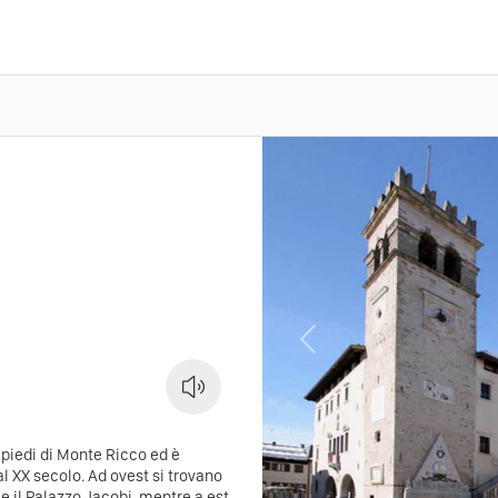
Previous
i piedi di Monte Ricco ed è
 al XX secolo. Ad ovest si trovano
e il Palazzo Jacobi, mentre a est