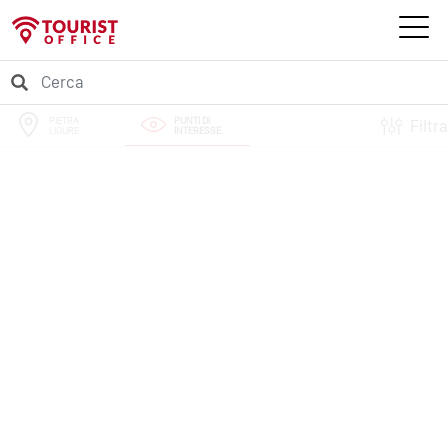
PIETRA
PUNTI DI
Filtra
LIGURE
INTERESSE
PERCORSI
EVENTI