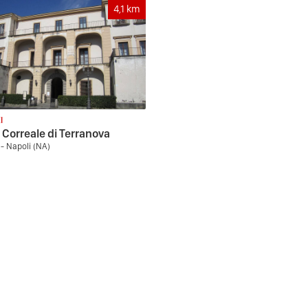
4,1
km
I
Correale di Terranova
 - Napoli (NA)