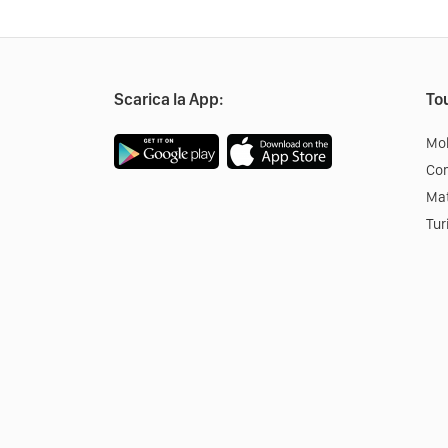
Scarica la App:
Tou
Mob
Co
Mat
Tur