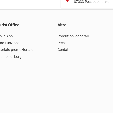
67033
Pescocostanzo
rist Office
Altro
ile App
Condizioni generali
me Funziona
Press
eriale promozionale
Contatti
ismo nei borghi