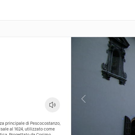
Previous
zza principale di Pescocostanzo,
isale al 1624, utilizzato come
stica. Progettato da Cosimo