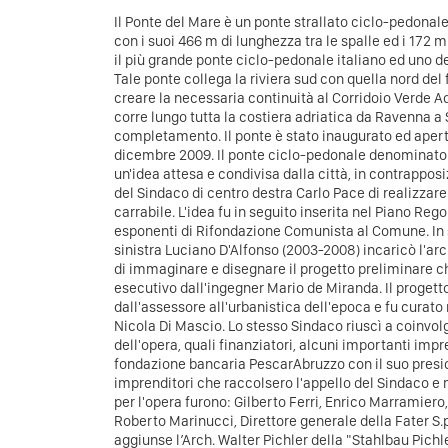
Il Ponte del Mare è un ponte strallato ciclo-pedonale 
con i suoi 466 m di lunghezza tra le spalle ed i 172 
il più grande ponte ciclo-pedonale italiano ed uno d
Tale ponte collega la riviera sud con quella nord de
creare la necessaria continuità al Corridoio Verde Adr
corre lungo tutta la costiera adriatica da Ravenna a 
completamento. Il ponte è stato inaugurato ed aperto
dicembre 2009. Il ponte ciclo-pedonale denominato
un'idea attesa e condivisa dalla città, in contrapposiz
del Sindaco di centro destra Carlo Pace di realizzar
carrabile. L'idea fu in seguito inserita nel Piano Rego
esponenti di Rifondazione Comunista al Comune. In s
sinistra Luciano D'Alfonso (2003-2008) incaricò l'arc
di immaginare e disegnare il progetto preliminare che
esecutivo dall'ingegner Mario de Miranda. Il progett
dall'assessore all'urbanistica dell'epoca e fu curato n
Nicola Di Mascio. Lo stesso Sindaco riuscì a coinvol
dell'opera, quali finanziatori, alcuni importanti impre
fondazione bancaria PescarAbruzzo con il suo presid
imprenditori che raccolsero l'appello del Sindaco e 
per l'opera furono: Gilberto Ferri, Enrico Marramiero
Roberto Marinucci, Direttore generale della Fater S.p.
aggiunse l’Arch. Walter Pichler della "Stahlbau Pichl