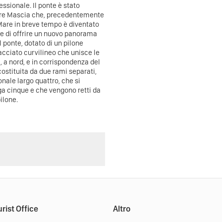
ssionale. Il ponte è stato
bore Mascia che, precedentemente
 Mare in breve tempo è diventato
e di offrire un nuovo panorama
Il ponte, dotato di un pilone
acciato curvilineo che unisce le
, a nord, e in corrispondenza del
ostituita da due rami separati,
onale largo quattro, che si
rga cinque e che vengono retti da
pilone.
rist Office
Altro