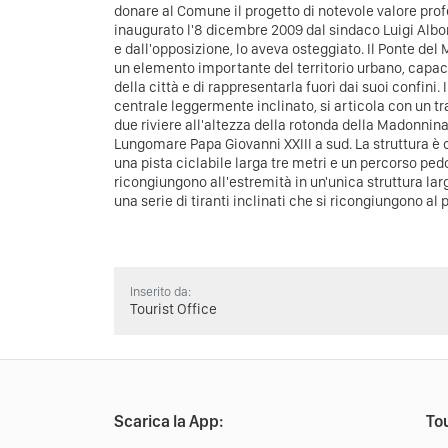
donare al Comune il progetto di notevole valore profe
inaugurato l'8 dicembre 2009 dal sindaco Luigi Al
e dall'opposizione, lo aveva osteggiato. Il Ponte del
un elemento importante del territorio urbano, capac
della città e di rappresentarla fuori dai suoi confini. 
centrale leggermente inclinato, si articola con un tr
due riviere all'altezza della rotonda della Madonnina
Lungomare Papa Giovanni XXIII a sud. La struttura è c
una pista ciclabile larga tre metri e un percorso ped
ricongiungono all'estremità in un'unica struttura la
una serie di tiranti inclinati che si ricongiungono al 
Inserito da:
Tourist Office
Scarica la App:
Tou