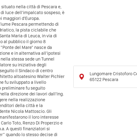
situato nella città di Pescara e,
m di luce dell'impalcato sospeso, è
ei maggiori d'Europa.
l fiume Pescara permettendo di
iatico, la pista ciclabile che
Santa Maria di Leuca, in via di
 al pubblico il giorno 8
 "Ponte del Mare" nasce da
ione e in alternativa all'ipotesi
e nella stessa sede un Tunnel
latore su iniziativa degli
eguito il Sindaco di centro
Lungomare Cristoforo 
hitetto altoatesino Walter Pichler
65122
Pescara
 fu sviluppato a livello
o preliminare fu seguito
ella direzione dei lavori dall'Ing.
gere nella realizzazione
nditori della città e la
ente Nicola Mattoscio. Gli
manifestarono il loro interesse
, Carlo Toto, Renzo Di Properzio e
a. A questi finanziatori si
er" quando lo stesso decise di