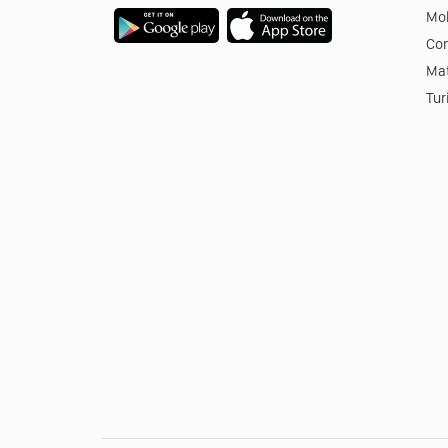
Mob
Co
Mat
Tur