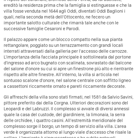
ereditò la residenza prima che la famiglia si estinguesse e che la
villa fosse venduta nel 1644 agli Oddi, diventati Oddi Baglioni i
quali, nella seconda metà dell'Ottocento, ne fecero un
importante salotto culturale che rimarrà tale anche con le
successive famiglie Cesaroni e Parodi.
Il palazzo appare come un blocco compatto nella sua pianta
rettangolare, poggiato su un terrazzamento con grandi locali
interrati attraversati dalla galleria per l'accesso delle carrozze.
L'importanza della facciata principale è sottolineata dal portone
d'ingresso ad arco bugnato con scalinata, sovrastato dal balcone
del salone d'onore su cui si apre un finestrone più alto e rientrante
rispetto alle altre finestre. All'interno, la villa si articola nel
sontuoso scalone d'onore, nel salone centrale con soffitto ligneo
a cassettoni riccamente ornato e pareti riccamente decorate.
Gli affreschi della villa sono stati firmati, nel 1581 da Salvio Savini,
pittore preferito dai della Corgna. Ulteriori decorazioni sono del
Leopardi e del Labruzzi. Il complesso si avvale di diversi annessi
quale la casa del custode, del giardiniere, la limonaia, la serra
delle orchidee, i quattro casini. All'estremità meridionale del
complesso sorge il borgo, un tempo di servizio alla villa. L'area
verde è organizzata attorno al lungo viale d'accesso che risale la
collina. L'impianto è cinquecentesco e ha subito notevoli