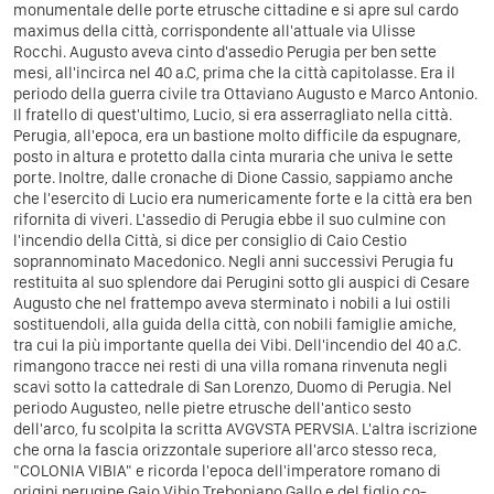
monumentale delle porte etrusche cittadine e si apre sul cardo
maximus della città, corrispondente all'attuale via Ulisse
Rocchi. Augusto aveva cinto d'assedio Perugia per ben sette
mesi, all'incirca nel 40 a.C, prima che la città capitolasse. Era il
periodo della guerra civile tra Ottaviano Augusto e Marco Antonio.
Il fratello di quest'ultimo, Lucio, si era asserragliato nella città.
Perugia, all'epoca, era un bastione molto difficile da espugnare,
posto in altura e protetto dalla cinta muraria che univa le sette
porte. Inoltre, dalle cronache di Dione Cassio, sappiamo anche
che l'esercito di Lucio era numericamente forte e la città era ben
rifornita di viveri. L'assedio di Perugia ebbe il suo culmine con
l'incendio della Città, si dice per consiglio di Caio Cestio
soprannominato Macedonico. Negli anni successivi Perugia fu
restituita al suo splendore dai Perugini sotto gli auspici di Cesare
Augusto che nel frattempo aveva sterminato i nobili a lui ostili
sostituendoli, alla guida della città, con nobili famiglie amiche,
tra cui la più importante quella dei Vibi. Dell'incendio del 40 a.C.
rimangono tracce nei resti di una villa romana rinvenuta negli
scavi sotto la cattedrale di San Lorenzo, Duomo di Perugia. Nel
periodo Augusteo, nelle pietre etrusche dell'antico sesto
dell'arco, fu scolpita la scritta AVGVSTA PERVSIA. L'altra iscrizione
che orna la fascia orizzontale superiore all'arco stesso reca,
"COLONIA VIBIA" e ricorda l'epoca dell'imperatore romano di
origini perugine Gaio Vibio Treboniano Gallo e del figlio co-