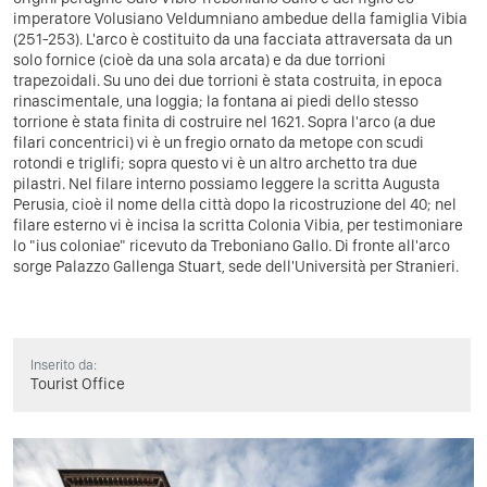
imperatore Volusiano Veldumniano ambedue della famiglia Vibia
(251-253). L'arco è costituito da una facciata attraversata da un
solo fornice (cioè da una sola arcata) e da due torrioni
trapezoidali. Su uno dei due torrioni è stata costruita, in epoca
rinascimentale, una loggia; la fontana ai piedi dello stesso
torrione è stata finita di costruire nel 1621. Sopra l'arco (a due
filari concentrici) vi è un fregio ornato da metope con scudi
rotondi e triglifi; sopra questo vi è un altro archetto tra due
pilastri. Nel filare interno possiamo leggere la scritta Augusta
Perusia, cioè il nome della città dopo la ricostruzione del 40; nel
filare esterno vi è incisa la scritta Colonia Vibia, per testimoniare
lo "ius coloniae" ricevuto da Treboniano Gallo. Di fronte all'arco
sorge Palazzo Gallenga Stuart, sede dell'Università per Stranieri.
Inserito da:
Tourist Office