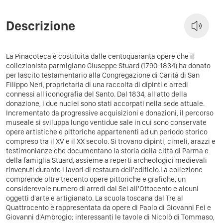
Descrizione
La Pinacoteca è costituita dalle centoquaranta opere che il
collezionista parmigiano Giuseppe Stuard (1790-1834) ha donato
per lascito testamentario alla Congregazione di Carità di San
Filippo Neri, proprietaria di una raccolta di dipinti e arredi
connessi all'iconografia del Santo. Dal 1834, all'atto della
donazione, i due nuclei sono stati accorpati nella sede attuale.
Incrementato da progressive acquisizioni e donazioni, il percorso
museale si sviluppa lungo ventidue sale in cui sono conservate
opere artistiche e pittoriche appartenenti ad un periodo storico
compreso tra il XV e il XX secolo. Si trovano dipinti, cimeli, arazzi e
testimonianze che documentano la storia della città di Parma e
della famiglia Stuard, assieme a reperti archeologici medievali
rinvenuti durante i lavori di restauro dell'edificio.La collezione
comprende oltre trecento opere pittoriche e grafiche, un
considerevole numero di arredi dal Sei all'Ottocento e alcuni
oggetti d'arte e artigianato. La scuola toscana dal Tre al
Quattrocento è rappresentata da opere di Paolo di Giovanni Fei e
Giovanni d'Ambrogio; interessanti le tavole di Nicolò di Tommaso,