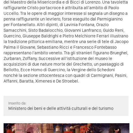
del Maestro della Misericordia e di Bicci di Lorenzo. Una tavoletta
raffigurante Cristo portacroce è attribuita all'ambito di Paolo
Uccello. Tra le opere di maggior interesse si segnala un disegno a
penna raffigurante un levriero, forse eseguito dal Parmigianino
per Fontanellato. Altri dipinti, di Lavinia Fontana, Orazio
Samacchini, Sisto Badalocchio, Giovanni Lanfranco, Guido Reni,
Guercino, Giuseppe Baldrighi e Pietro Melchiorre Ferrari illustrano
la tradizione pittorica emiliana, mentre una serie di tele di Jacopo
Palma il Giovane, Sebastiano Ricci e Francesco Fontebasso
rappresentano l'ambito veneto. Tra gli stranieri figurano Brueghel,
Zurbaran, Zoffany. Successive all'istituzione del museo le
acquisizioni di due nature morte del Grechetto, un paesaggio di
Bellotto, Ecce Homo di Guercino, la Vergine dello Schedoni
nonchè la sezione ottocentesca con quadri di Carmignani, Pasini,
Affanni, Baratta, Ximenes e De Stroebel.
Inserito da:
Ministero dei beni e delle attività culturali e del turismo