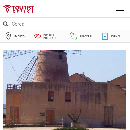
PUNTI DI
PACECO
PERCORSI
EVENTI
INTERESSE