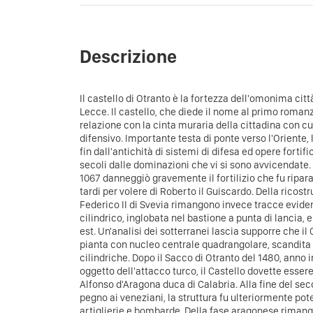
Descrizione
Il castello di Otranto è la fortezza dell'omonima città
Lecce. Il castello, che diede il nome al primo romanzo
relazione con la cinta muraria della cittadina con c
difensivo.
Importante testa di ponte verso l'Oriente, 
fin dall'antichità di sistemi di difesa ed opere fortif
secoli dalle dominazioni che vi si sono avvicendate.
1067 danneggiò gravemente il fortilizio che fu ripar
tardi per volere di Roberto il Guiscardo. Della ricos
Federico II di Svevia rimangono invece tracce eviden
cilindrico, inglobata nel bastione a punta di lancia, 
est. Un'analisi dei sotterranei lascia supporre che i
pianta con nucleo centrale quadrangolare, scandita a
cilindriche.
Dopo il Sacco di Otranto del 1480, anno in 
oggetto dell'attacco turco, il Castello dovette essere
Alfonso d'Aragona duca di Calabria. Alla fine del seco
pegno ai veneziani, la struttura fu ulteriormente pot
artiglierie e bombarde. Della fase aragonese rimango