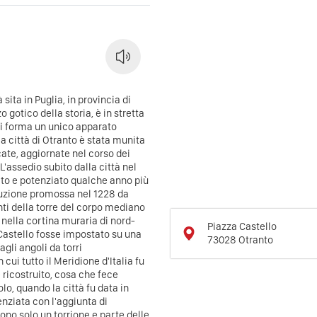
 sita in Puglia, in provincia di
 gotico della storia, è in stretta
ui forma un unico apparato
la città di Otranto è stata munita
icate, aggiornate nel corso dei
L'assedio subito dalla città nel
ato e potenziato qualche anno più
truzione promossa nel 1228 da
ti della torre del corpo mediano
e nella cortina muraria di nord-
Piazza Castello
l Castello fosse impostato su una
73028
Otranto
gli angoli da torri
cui tutto il Meridione d'Italia fu
 ricostruito, cosa che fece
lo, quando la città fu data in
enziata con l'aggiunta di
no solo un torrione e parte delle