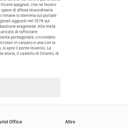
ai Viceré spagnoli, che ne fecero
 opere di difesa straordinaria
ui rimane lo stemma sul portale
igonali aggiunti nel 1578 sul
e bastione aragonese. Alla metà
caricato di rafforzare
 pianta pentagonale, circondato
ircolari in carparo e una con la
, si apre il ponte levatoio.
La
 storia, Il castello di Otranto, di
rist Office
Altro