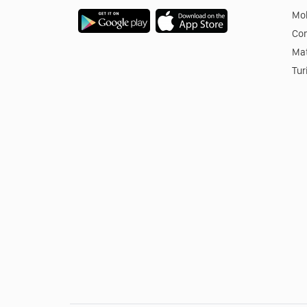
Mob
Co
Mat
Tur