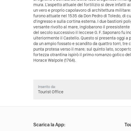
mura.
L'aspetto attuale del fortilizio si deve infatti 
un vero e proprio capolavoro di architettura militare:
furono attuate nel 1535 da Don Pedro di Toledo, di c
d'ingresso e sulla cortina esterna. I due bastioni pol
versante rivolto al mare, inglobarono il preesistent
del secolo successivo il leccese G. F. Saponaro fu in
ulteriormente il Castello. Questo si presenta oggi a
da un ampio fossato e scandito da quattro torri, tre c
punta protesa verso il mare; sul quinto lato, scoperto
fortezza otrantina ispirò il primo romanzo gotico della
Horace Walpole (1764).
Inserito da:
Tourist Office
Scarica la App:
Tou