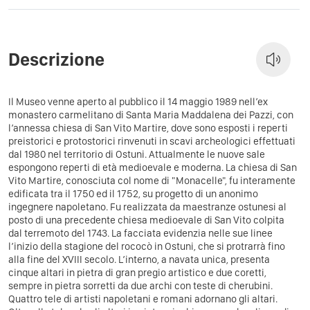
Descrizione
Il Museo venne aperto al pubblico il 14 maggio 1989 nell’ex
monastero carmelitano di Santa Maria Maddalena dei Pazzi, con
l’annessa chiesa di San Vito Martire, dove sono esposti i reperti
preistorici e protostorici rinvenuti in scavi archeologici effettuati
dal 1980 nel territorio di Ostuni. Attualmente le nuove sale
espongono reperti di età medioevale e moderna. La chiesa di San
Vito Martire, conosciuta col nome di "Monacelle", fu interamente
edificata tra il 1750 ed il 1752, su progetto di un anonimo
ingegnere napoletano. Fu realizzata da maestranze ostunesi al
posto di una precedente chiesa medioevale di San Vito colpita
dal terremoto del 1743. La facciata evidenzia nelle sue linee
l’inizio della stagione del rococò in Ostuni, che si protrarrà fino
alla fine del XVIII secolo. L’interno, a navata unica, presenta
cinque altari in pietra di gran pregio artistico e due coretti,
sempre in pietra sorretti da due archi con teste di cherubini.
Quattro tele di artisti napoletani e romani adornano gli altari.