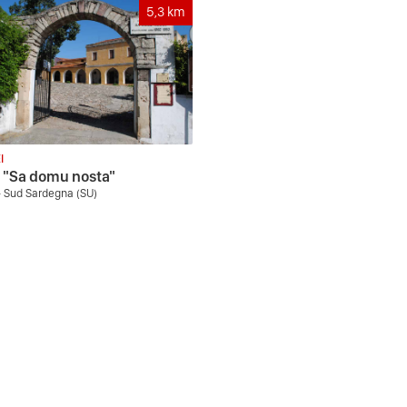
5,3
km
I
 "Sa domu nosta"
- Sud Sardegna (SU)