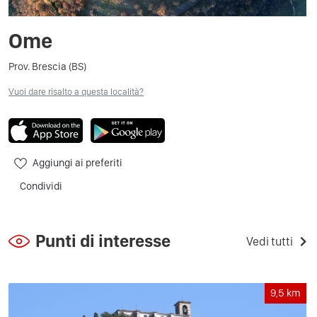
Ome
Prov. Brescia (BS)
Vuoi dare risalto a questa località?
Aggiungi ai preferiti
Condividi
Punti di interesse
Vedi tutti
9,5
km