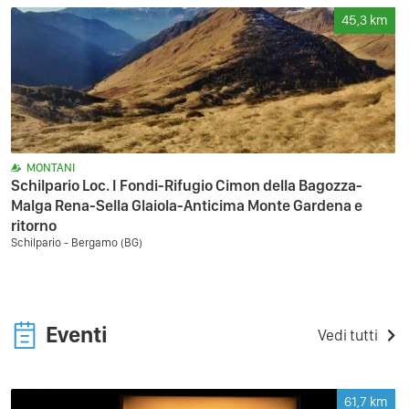
45,3
km
MONTANI
Schilpario Loc. I Fondi-Rifugio Cimon della Bagozza-
Malga Rena-Sella Glaiola-Anticima Monte Gardena e
ritorno
Schilpario - Bergamo (BG)
Eventi
Vedi tutti
61,7
km