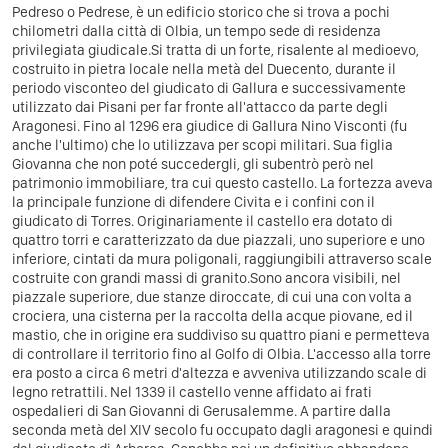
Pedreso o Pedrese, è un edificio storico che si trova a pochi
chilometri dalla città di Olbia, un tempo sede di residenza
privilegiata giudicale.Si tratta di un forte, risalente al medioevo,
costruito in pietra locale nella metà del Duecento, durante il
periodo visconteo del giudicato di Gallura e successivamente
utilizzato dai Pisani per far fronte all'attacco da parte degli
Aragonesi. Fino al 1296 era giudice di Gallura Nino Visconti (fu
anche l'ultimo) che lo utilizzava per scopi militari. Sua figlia
Giovanna che non poté succedergli, gli subentrò però nel
patrimonio immobiliare, tra cui questo castello. La fortezza aveva
la principale funzione di difendere Civita e i confini con il
giudicato di Torres. Originariamente il castello era dotato di
quattro torri e caratterizzato da due piazzali, uno superiore e uno
inferiore, cintati da mura poligonali, raggiungibili attraverso scale
costruite con grandi massi di granito.Sono ancora visibili, nel
piazzale superiore, due stanze diroccate, di cui una con volta a
crociera, una cisterna per la raccolta della acque piovane, ed il
mastio, che in origine era suddiviso su quattro piani e permetteva
di controllare il territorio fino al Golfo di Olbia. L'accesso alla torre
era posto a circa 6 metri d'altezza e avveniva utilizzando scale di
legno retrattili. Nel 1339 il castello venne affidato ai frati
ospedalieri di San Giovanni di Gerusalemme. A partire dalla
seconda metà del XIV secolo fu occupato dagli aragonesi e quindi