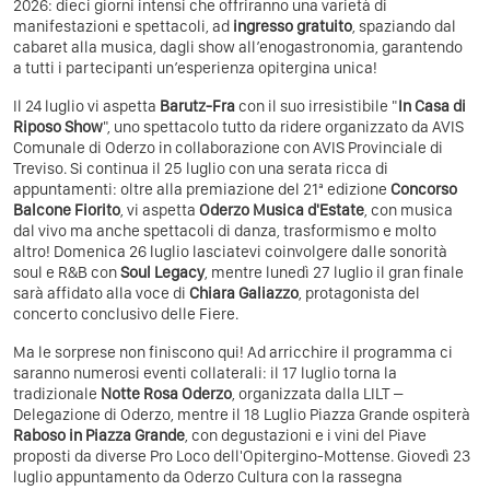
2026: dieci giorni intensi che offriranno una varietà di
manifestazioni e spettacoli, ad
ingresso gratuito
, spaziando dal
cabaret alla musica, dagli show all’enogastronomia, garantendo
a tutti i partecipanti un’esperienza opitergina unica!
Il 24 luglio vi aspetta
Barutz-Fra
con il suo irresistibile "
In
Casa di
Riposo Show
", uno spettacolo tutto da ridere organizzato da AVIS
Comunale di Oderzo in collaborazione con AVIS Provinciale di
Treviso. Si continua il 25 luglio con una serata ricca di
appuntamenti: oltre alla premiazione del 21ª edizione
Concorso
Balcone Fiorito
, vi aspetta
Oderzo Musica d'Estate
, con musica
dal vivo ma anche spettacoli di danza, trasformismo e molto
altro! Domenica 26 luglio lasciatevi coinvolgere dalle sonorità
soul e R&B con
Soul Legacy
, mentre lunedì 27 luglio il gran finale
sarà affidato alla voce di
Chiara Galiazzo
, protagonista del
concerto conclusivo delle Fiere.
Ma le sorprese non finiscono qui! Ad arricchire il programma ci
saranno numerosi eventi collaterali: il 17 luglio torna la
tradizionale
Notte Rosa Oderzo
, organizzata dalla LILT –
Delegazione di Oderzo, mentre il 18 Luglio Piazza Grande ospiterà
Raboso in Piazza Grande
, con degustazioni e i vini del Piave
proposti da diverse Pro Loco dell'Opitergino-Mottense. Giovedì 23
luglio appuntamento da Oderzo Cultura con la rassegna