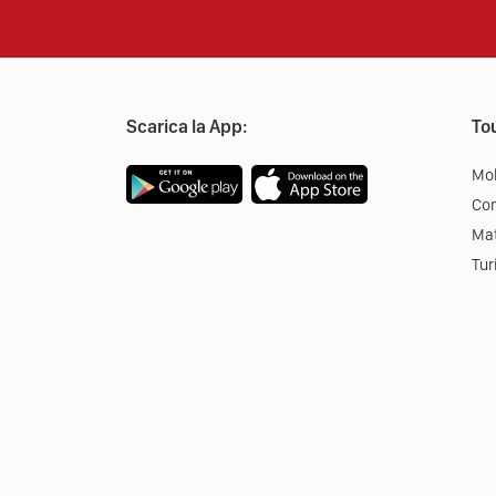
Scarica la App:
Tou
Mob
Co
Mat
Tur