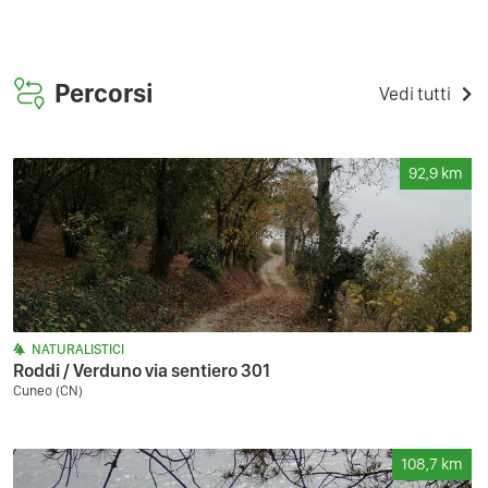
Percorsi
Vedi tutti
92,9
km
NATURALISTICI
Roddi / Verduno via sentiero 301
Cuneo (CN)
108,7
km