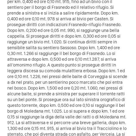
per km. 0,400 ed ore 0,10 mt. 915, fino ad un bivio con il
sentiero per il borgo di Frasnedo ed il relativo rifugio. Si
prende a sinistra e si inizia a salire ripidamente. Dopo km.
0,400 ed ore 0,10 mt. 978 si arriva al bivio per Casten. Si
prosegue diritti con indicazioni Frasnedo-rifugio Frasnedo.
Dopo km. 0,200 ed ore 0,05 mt. 990, si raggiunge una bella
cappella. Si prosegue diritti e dopo km. 0,300 ed ore 0,05 si
raggiunge un bivio mt. 1.020. Si continua diritti sempre in
sensibile salita su sentiero Sassoso. Dopo km. 1,400 ed ore
0,30 mt. 1.266 si raggiunge il bel borgo di Frasnedo. Lo si
attraversa e dopo km. 0,500 ed ore 0,10 mt.1.287, si arriva
all’omonimo rifugio. A questo punto si prosegue diritti in
leggera discesa su comoda mulattiera erbosa. Dopo km. 1 ed
ore 0,10 mt. 1.226, nei pressi delle baite di Corveggia si scende
a dx nel prato, per un sentierino poco marcato che poi entra
nel bosco. Dopo km. 1,500 ed ore 0,20 mt. 1.060, nei pressi di
alcune baite, si prende a sinistra per superare il torrente ratti
su un bel ponte. Si prosegue ora sul lato sinistra orografico di
questo torrente, dopo km. 0,500 ed ore 0,10 si raggiunge il bel
borgo di Moledana mt. 1.025. Lo si supera e dopo km. 1 ed ore
0,15 si raggiunge la diga della valle dei ratti o di Moledana mt.
912. La si attraversa e si percorre una breve galleria, dopo km.
1,300 ed ore 0,15 mt. 915, si arriva al bivio tra il Tracciolino e lo
sterrato, che poi diventa strada con asfalto, per Verceia. La si