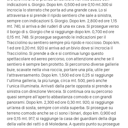
indicazioni s. Giorgio. Dopo km. 0,500 ed ore 0,10 mt.300 si
incrocia lo sterrato che porta ad una grande cava. Lo si
attraversa e si prende il ripido sentiero che sale a sinistra,
sempre con indicazioni S. Giorgio. Dopo km. 2,800 ed ore 1,15
mt. 740, si arriva a dei ruderi di una ex cava. Si prosegue verso
il borgo di s. Giorgio che si raggiunge dopo km. 0,700 ed ore
0,15 mt. 748. Si prosegue seguendo le indicazioni per il
Tracciolino su sentiero sempre più ripido e roccioso. Dopo km.
1 ed ore 0,20 mt. 920 si arriva ad un bivio dove si incrocia il
Tracciolino. Si prende a dx e si continua lungo questo
spettacolare ed aereo percorso, con attenzione anche se il
sentiero è sempre ben protetto. Si percorrono diverse gallerie
buie, scavate nella viva roccia, portare una pila, utile per
l’attraversamento. Dopo km. 1,500 ed ore 0,25 si raggiunge
l’ultima galleria, la più lunga, circa mt. 500, però anche
l’unica illuminata. Arrivati dalla parte opposta si prende a
sinistra con direzione Verceia. Si continua ora su percorso
quasi sempre all’aperto abbastanza comodo e con grandi
panorami. Dopo km. 2,300 ed ore 0,30 mt. 920, si raggiunge
un’area di sosta, sempre con vista superba. Si prosegue su
terreno comodo anche se ci sono i binari, dopo km. 0,900 ed
ore 0,15 mt. 917, si raggiunge la casa dei guardiani della diga
della valle dei ratti o di Moledana. A questo punto su prosegue