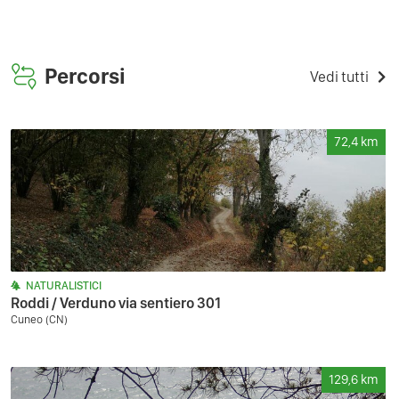
Percorsi
Vedi tutti
72,4
km
NATURALISTICI
Roddi / Verduno via sentiero 301
Cuneo (CN)
129,6
km