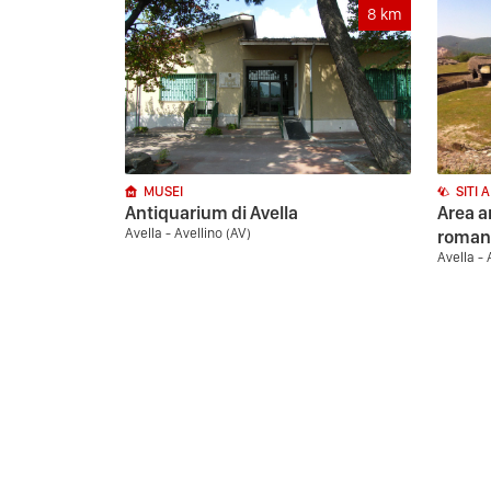
8
km
MUSEI
SITI 
Antiquarium di Avella
Area a
Avella - Avellino (AV)
romano
Avella - 