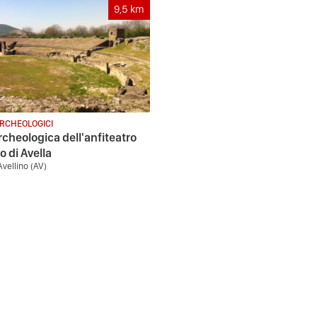
9,5
km
ARCHEOLOGICI
rcheologica dell'anfiteatro
 di Avella
Avellino (AV)