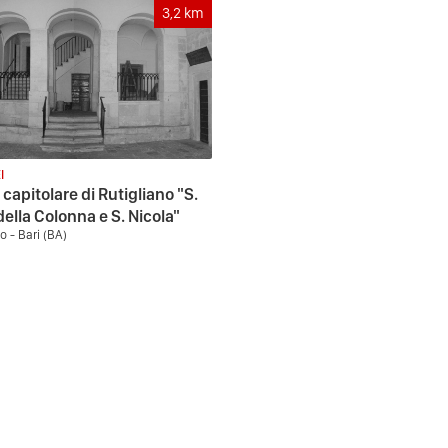
3,2
km
I
capitolare di Rutigliano "S.
della Colonna e S. Nicola"
o - Bari (BA)