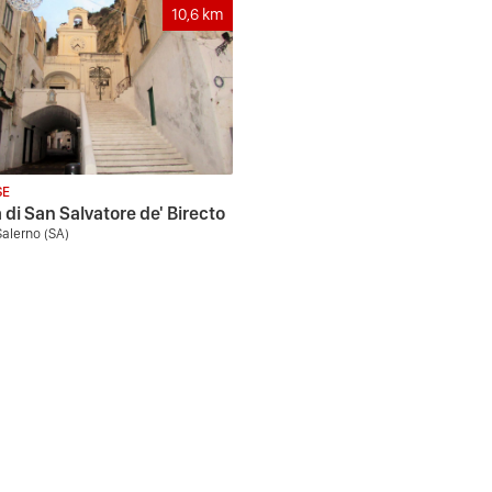
10,6
km
SE
 di San Salvatore de' Birecto
Salerno (SA)