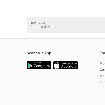
Inserito da:
Comune di Noale
Scarica la App:
Tou
Mob
Co
Mat
Tur