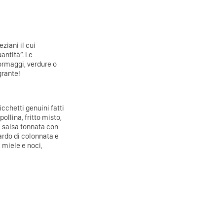
ziani il cui
antità”. Le
formaggi, verdure o
grante!
chetti genuini fatti
llina, fritto misto,
, salsa tonnata con
ardo di colonnata e
, miele e noci,