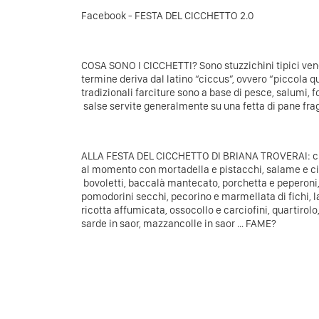
Facebook - FESTA DEL CICCHETTO 2.0
COSA SONO I CICCHETTI? Sono stuzzichini tipici vene
termine deriva dal latino “ciccus”, ovvero “piccola qu
tradizionali farciture sono a base di pesce, salumi, 
salse servite generalmente su una fetta di pane fra
ALLA FESTA DEL CICCHETTO DI BRIANA TROVERAI: cic
al momento con mortadella e pistacchi, salame e cipo
bovoletti, baccalà mantecato, porchetta e peperoni
pomodorini secchi, pecorino e marmellata di fichi, l
ricotta affumicata, ossocollo e carciofini, quartirolo
sarde in saor, mazzancolle in saor … FAME?