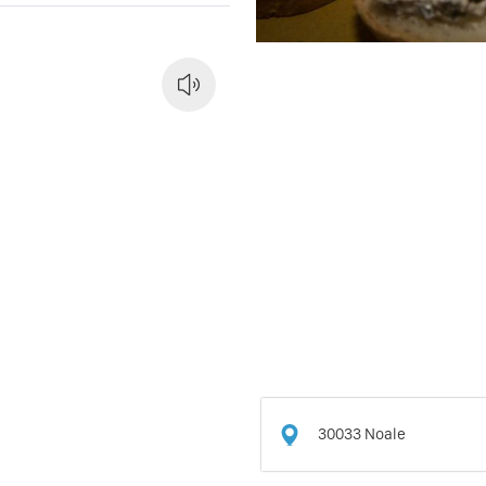
30033
Noale