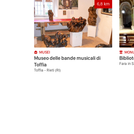
6,8
km
MUSEI
MONU
Museo delle bande musicali di
Biblio
Fara in S
Toffia
Toffia - Rieti (RI)