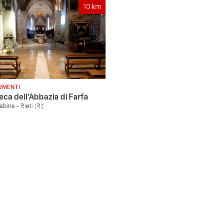
10
km
MENTI
teca dell’Abbazia di Farfa
abina - Rieti (RI)