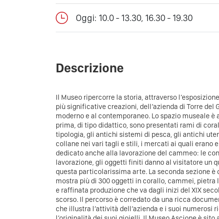
Oggi: 10.0 - 13.30, 16.30 - 19.30
Descrizione
Il Museo ripercorre la storia, attraverso l’esposizion
più significative creazioni, dell’azienda di Torre del 
moderno e al contemporaneo. Lo spazio museale è art
prima, di tipo didattico, sono presentati rami di cora
tipologia, gli antichi sistemi di pesca, gli antichi ut
collane nei vari tagli e stili, i mercati ai quali eran
dedicato anche alla lavorazione del cammeo: le conchi
lavorazione, gli oggetti finiti danno al visitatore u
questa particolarissima arte. La seconda sezione è de
mostra più di 300 oggetti in corallo, cammei, pietra 
e raffinata produzione che va dagli inizi del XIX sec
scorso. Il percorso è corredato da una ricca docume
che illustra l’attività dell’azienda e i suoi numerosi 
l’originalità dei suoi gioielli. Il Museo Ascione è sito 