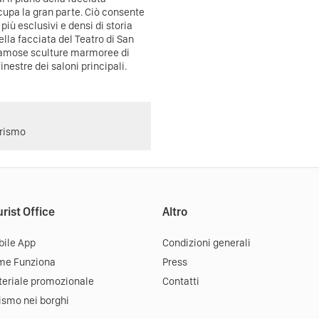
ccupa la gran parte. Ciò consente
più esclusivi e densi di storia
della facciata del Teatro di San
 famose sculture marmoree di
estre dei saloni principali.
urismo
rist Office
Altro
ile App
Condizioni generali
me Funziona
Press
eriale promozionale
Contatti
ismo nei borghi