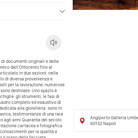
e di documenti originali e delle
Greco dall’Ottocento fino al
icolato in due sezioni: nella
llo di diversa provenienza e
ensili per la lavorazione, numerose
o e sono destinate. Uno spazio è
glie, gli strumenti, le fasi di
n quadro completo ed esaustivo di
dicata alla gioielleria: sono in
lavica, testimonianze di una rara
Angiporto Galleria Umber
olo agli anni Quaranta del secolo
80132
Napoli
ntazione cartacea e fotografica
riconoscimenti per la qualità e
al II piano della facciata