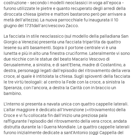
costruzione - secondo i modelli neoclassici in voga all'epoca -
furono utilizzate le pietre e quanto recuperato degli arredi della
diroccata chiesa (pietre e mattoni bastarono però per arrivare a
metà dell'altezza). La nuova parrocchiale fu inaugurata il 10
giugno del 1731dall'arcivescovo Zacco.
La facciata in stile neoclassico (sul modello della palladiana San
Giorgio a Venezia) presenta una facciata tripartita da quattro
lesene su alti basamenti. Sopra il portone centrale vi è una
lunetta e più in alto una finestra cruciforme. Lateralmente vi sono
due nicchie con le statue del beato Macario Vescovo di
Gerusalemme, a sinistra, e di sant'Elena, madre di Costantino, a
destra, personaggi legati dall'episodio del ritrovamento della vera
croce, al quale è intitolata la chiesa. Sugli spioventi della facciata
le tre virtù teologali: al centro la Fede con la croce, a sinistra la
Speranza, con l'ancora, a destra la Carità con in braccio un
bambino.
L'interno si presenta a navata unica con quattro cappelle laterali.
L'altar maggiore è dedicato all'Invenzione (=ritrovamento) della
Croce e vi fu collocata fin dall'inizio una preziosa pala
raffigurante l'episodio del ritrovamento della vera croce, andata
distrutta durante la I Guerra Mondiale. Le quattro cappelle laterali
furono inizialmente dedicate a sant'Antonio (oggi Cappella del