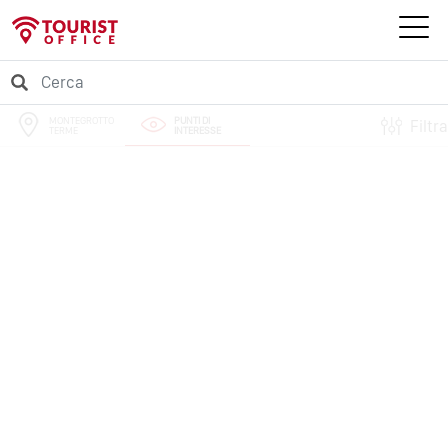
MONTEGROTTO
PUNTI DI
Filtra
TERME
INTERESSE
PERCORSI
EVENTI